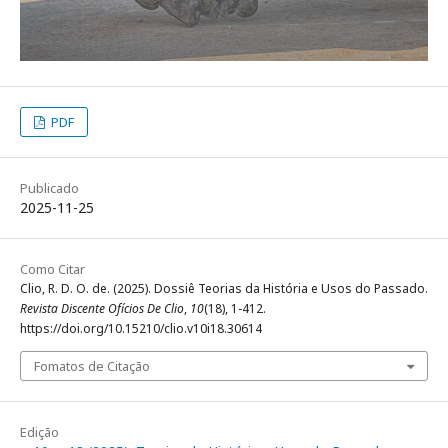
PDF
Publicado
2025-11-25
Como Citar
Clio, R. D. O. de. (2025). Dossiê Teorias da História e Usos do Passado.
Revista Discente Ofícios De Clio
,
10
(18), 1-412.
https://doi.org/10.15210/clio.v10i18.30614
Fomatos de Citação
Edição