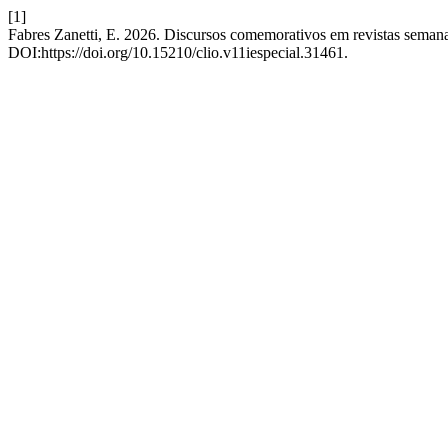
[1]
Fabres Zanetti, E. 2026. Discursos comemorativos em revistas semana
DOI:https://doi.org/10.15210/clio.v11iespecial.31461.