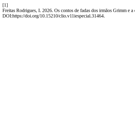
[1]
Freitas Rodrigues, I. 2026. Os contos de fadas dos irmãos Grimm e
DOI:https://doi.org/10.15210/clio.v11iespecial.31464.