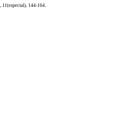
,
11
(especial), 144-164.