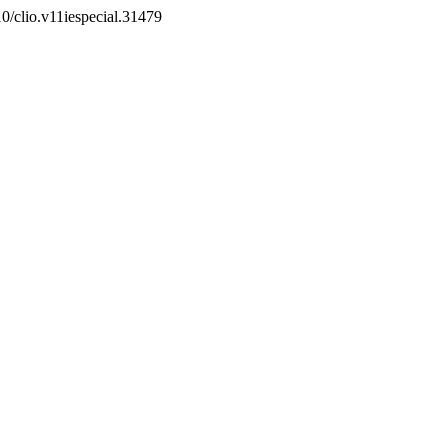
10/clio.v11iespecial.31479