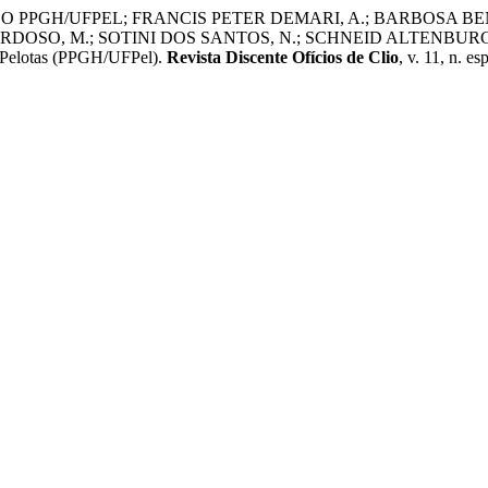
PGH/UFPEL; FRANCIS PETER DEMARI, A.; BARBOSA BENDE
O, M.; SOTINI DOS SANTOS, N.; SCHNEID ALTENBURG, P. Apres
e Pelotas (PPGH/UFPel).
Revista Discente Ofícios de Clio
, v. 11, n. e