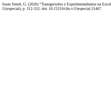
Susin Sirtoli, G. (2026) “Transgressões e Experimentalismos na Esco
11(especial), p. 312-332. doi: 10.15210/clio.v11iespecial.31467.