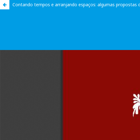
Contando tempos e arranjando espaços: algumas propostas d