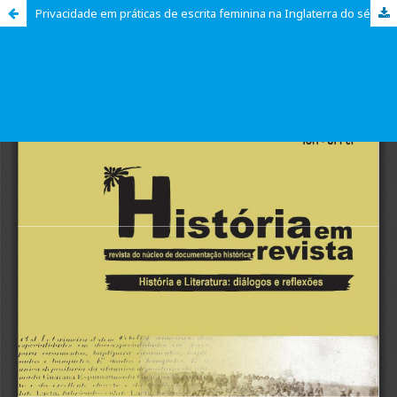
Privacidade em práticas de escrita feminina na Inglaterra do século XVIII