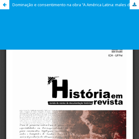
Dominação e consentimento na obra “A América Latina: males de origem” de Manoel Bomfim