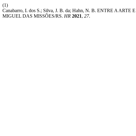
(1)
Canabarro, I. dos S.; Silva, J. B. da; Hahn, N. B. ENTR
MIGUEL DAS MISSÕES/RS.
HR
2021
,
27
.