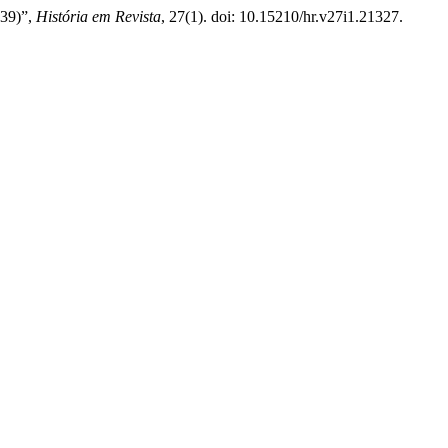
939)”,
História em Revista
, 27(1). doi: 10.15210/hr.v27i1.21327.