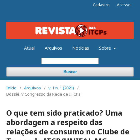
Cadastro
Acesso
Atual
Arquivos
Notícias
Sobre
Buscar
Início
/
Arquivos
/
v. 1 n. 1 (2021)
/
Dossiê: V Congresso da Rede de ITCPs
O que tem sido praticado? Uma
abordagem a respeito das
relações de consumo no Clube de