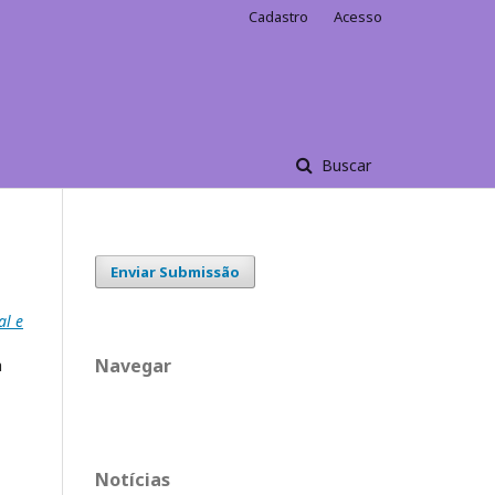
Cadastro
Acesso
Buscar
Enviar Submissão
al e
Navegar
a
Notícias