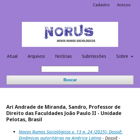
Cadastro
Acesso
Atual
Arquivos
Notícias
Submissões
Sobre
Buscar
Ari Andrade de Miranda, Sandro, Professor de
Direito das Faculdades João Paulo II - Unidade
Pelotas, Brasil
Novos Rumos Sociológicos v. 13 n. 24 (2025): Dossiê:
Dinâmicas autoritárias na América Latina
- Dossiê -