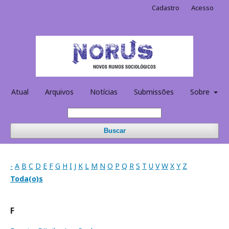
Cadastro
Acesso
Atual
Arquivos
Notícias
Submissões
Sobre
Buscar
-
A
B
C
D
E
F
G
H
I
J
K
L
M
N
O
P
Q
R
S
T
U
V
W
X
Y
Z
Toda(o)s
F