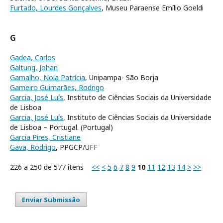
Furtado, Lourdes Gonçalves
, Museu Paraense Emílio Goeldi
G
Gadea, Carlos
Galtung, Johan
Gamalho, Nola Patrícia
, Unipampa- São Borja
Gameiro Guimarães, Rodrigo
Garcia, José Luís
, Instituto de Ciências Sociais da Universidade
de Lisboa
Garcia, José Luís
, Instituto de Ciências Sociais da Universidade
de Lisboa – Portugal. (Portugal)
Garcia Pires, Cristiane
Gava, Rodrigo
, PPGCP/UFF
226 a 250 de 577 itens
<<
<
5
6
7
8
9
10
11
12
13
14
>
>>
Enviar Submissão