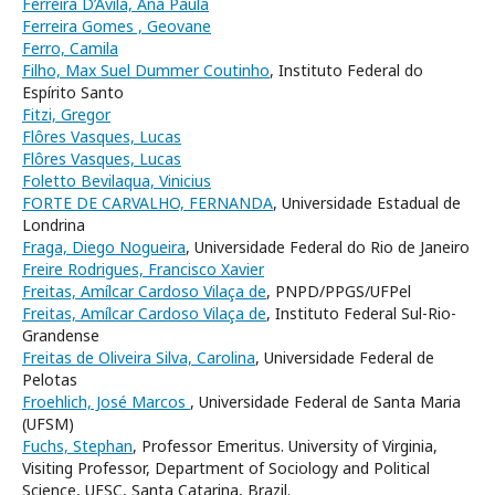
Ferreira D’Avila, Ana Paula
Ferreira Gomes , Geovane
Ferro, Camila
Filho, Max Suel Dummer Coutinho
, Instituto Federal do
Espírito Santo
Fitzi, Gregor
Flôres Vasques, Lucas
Flôres Vasques, Lucas
Foletto Bevilaqua, Vinicius
FORTE DE CARVALHO, FERNANDA
, Universidade Estadual de
Londrina
Fraga, Diego Nogueira
, Universidade Federal do Rio de Janeiro
Freire Rodrigues, Francisco Xavier
Freitas, Amílcar Cardoso Vilaça de
, PNPD/PPGS/UFPel
Freitas, Amílcar Cardoso Vilaça de
, Instituto Federal Sul-Rio-
Grandense
Freitas de Oliveira Silva, Carolina
, Universidade Federal de
Pelotas
Froehlich, José Marcos
, Universidade Federal de Santa Maria
(UFSM)
Fuchs, Stephan
, Professor Emeritus. University of Virginia,
Visiting Professor, Department of Sociology and Political
Science, UFSC, Santa Catarina, Brazil.