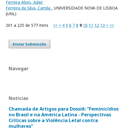
Ferreira Alves, Adeir
Ferreira da Silva, Camila
, UNIVERSIDADE NOVA DE LISBOA
(UNL)
201 a 225 de 577 itens
<<
<
4
5
6
7
8
9
10
11
12
13
>
>>
Enviar Submissão
Navegar
Notícias
Chamada de Artigos para Dossiê: “Feminicídios
no Brasil e na América Latina - Perspectivas
Críticas sobre a Violência Letal contra
mulheres”