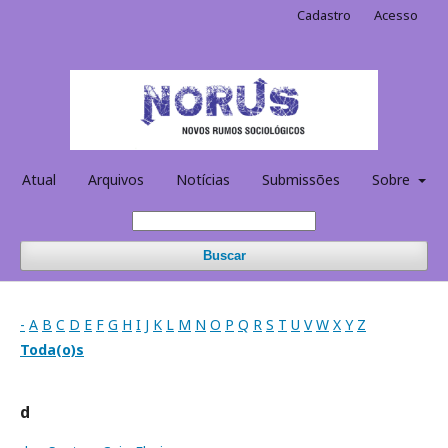
Cadastro
Acesso
Atual
Arquivos
Notícias
Submissões
Sobre
Buscar
-
A
B
C
D
E
F
G
H
I
J
K
L
M
N
O
P
Q
R
S
T
U
V
W
X
Y
Z
Toda(o)s
d