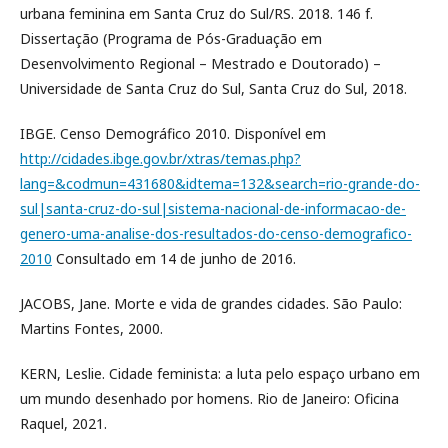
urbana feminina em Santa Cruz do Sul/RS. 2018. 146 f.
Dissertação (Programa de Pós-Graduação em
Desenvolvimento Regional – Mestrado e Doutorado) –
Universidade de Santa Cruz do Sul, Santa Cruz do Sul, 2018.
IBGE. Censo Demográfico 2010. Disponível em
http://cidades.ibge.gov.br/xtras/temas.php?
lang=&codmun=431680&idtema=132&search=rio-grande-do-
sul|santa-cruz-do-sul|sistema-nacional-de-informacao-de-
genero-uma-analise-dos-resultados-do-censo-demografico-
2010
Consultado em 14 de junho de 2016.
JACOBS, Jane. Morte e vida de grandes cidades. São Paulo:
Martins Fontes, 2000.
KERN, Leslie. Cidade feminista: a luta pelo espaço urbano em
um mundo desenhado por homens. Rio de Janeiro: Oficina
Raquel, 2021.