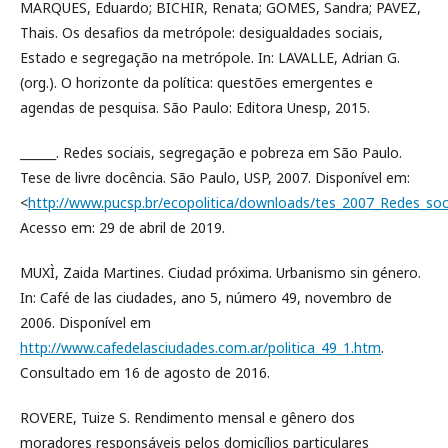
MARQUES, Eduardo; BICHIR, Renata; GOMES, Sandra; PAVEZ,
Thais. Os desafios da metrópole: desigualdades sociais,
Estado e segregação na metrópole. In: LAVALLE, Adrian G.
(org.). O horizonte da política: questões emergentes e
agendas de pesquisa. São Paulo: Editora Unesp, 2015.
______. Redes sociais, segregação e pobreza em São Paulo.
Tese de livre docência. São Paulo, USP, 2007. Disponível em:
<
http://www.pucsp.br/ecopolitica/downloads/tes_2007_Redes_soci
Acesso em: 29 de abril de 2019.
MUXÌ, Zaida Martines. Ciudad próxima. Urbanismo sin género.
In: Café de las ciudades, ano 5, número 49, novembro de
2006. Disponível em
http://www.cafedelasciudades.com.ar/politica_49_1.htm
.
Consultado em 16 de agosto de 2016.
ROVERE, Tuize S. Rendimento mensal e gênero dos
moradores responsáveis pelos domicílios particulares