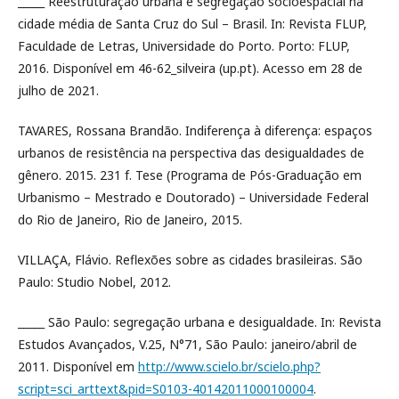
_____ Reestruturação urbana e segregação socioespacial na
cidade média de Santa Cruz do Sul – Brasil. In: Revista FLUP,
Faculdade de Letras, Universidade do Porto. Porto: FLUP,
2016. Disponível em 46-62_silveira (up.pt). Acesso em 28 de
julho de 2021.
TAVARES, Rossana Brandão. Indiferença à diferença: espaços
urbanos de resistência na perspectiva das desigualdades de
gênero. 2015. 231 f. Tese (Programa de Pós-Graduação em
Urbanismo – Mestrado e Doutorado) – Universidade Federal
do Rio de Janeiro, Rio de Janeiro, 2015.
VILLAÇA, Flávio. Reflexões sobre as cidades brasileiras. São
Paulo: Studio Nobel, 2012.
_____ São Paulo: segregação urbana e desigualdade. In: Revista
Estudos Avançados, V.25, N°71, São Paulo: janeiro/abril de
2011. Disponível em
http://www.scielo.br/scielo.php?
script=sci_arttext&pid=S0103-40142011000100004
.