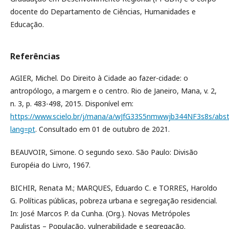
docente do Departamento de Ciências, Humanidades e
Educação.
Referências
AGIER, Michel. Do Direito à Cidade ao fazer-cidade: o
antropólogo, a margem e o centro. Rio de Janeiro, Mana, v. 2,
n. 3, p. 483-498, 2015. Disponível em:
https://www.scielo.br/j/mana/a/wJfG33S5nmwwjb344NF3s8s/abst
lang=pt
. Consultado em 01 de outubro de 2021.
BEAUVOIR, Simone. O segundo sexo. São Paulo: Divisão
Européia do Livro, 1967.
BICHIR, Renata M.; MARQUES, Eduardo C. e TORRES, Haroldo
G. Políticas públicas, pobreza urbana e segregação residencial.
In: José Marcos P. da Cunha. (Org.). Novas Metrópoles
Paulistas – População, vulnerabilidade e segregação.