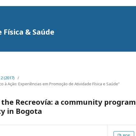
e Física & Saúde
. 2 (2017)
/
co à Ação: Experiências em Promoção de Atividade Física e Saúde”
f the Recreovía: a community progra
ty in Bogota
PDF