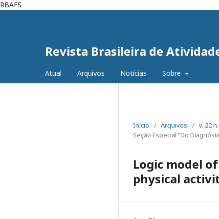
RBAFS
Revista Brasileira de Atividad
Atual
Arquivos
Notícias
Sobre
Início
/
Arquivos
/
v. 22 n
Seção Especial “Do Diagnósti
Logic model o
physical activi