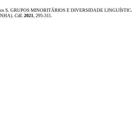
 Kieling, H. dos S. GRUPOS MINORITÁRIOS E DIVERSIDADE LI
ANHA).
CdL
2021
, 295-311.