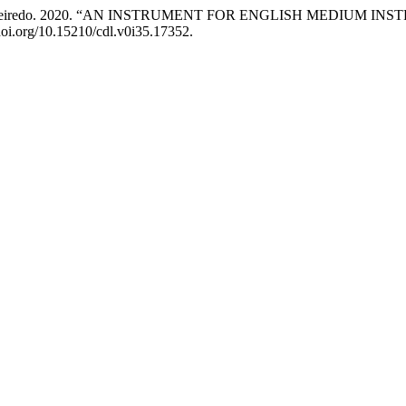
niz de Figueiredo. 2020. “AN INSTRUMENT FOR ENGLISH MEDI
//doi.org/10.15210/cdl.v0i35.17352.