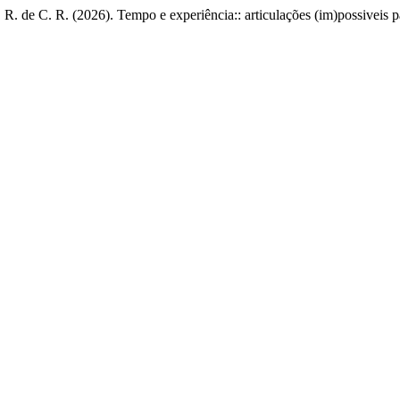
. de C. R. (2026). Tempo e experiência:: articulações (im)possiveis p