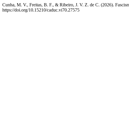
Cunha, M. V., Freitas, B. F., & Ribeiro, J. V. Z. de C. (2026). Fascis
https://doi.org/10.15210/caduc.vi70.27575