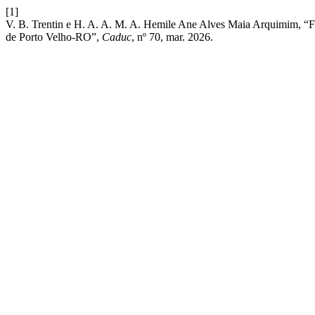
[1]
V. B. Trentin e H. A. A. M. A. Hemile Ane Alves Maia Arquimim, “Fo
de Porto Velho-RO”,
Caduc
, nº 70, mar. 2026.