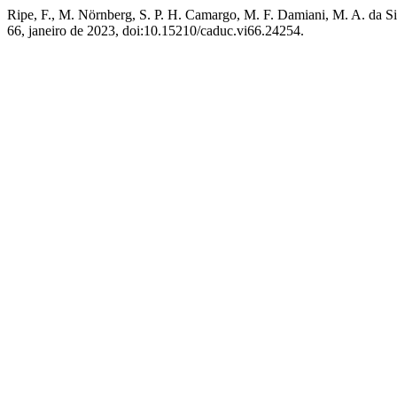
Ripe, F., M. Nörnberg, S. P. H. Camargo, M. F. Damiani, M. A. da S
66, janeiro de 2023, doi:10.15210/caduc.vi66.24254.