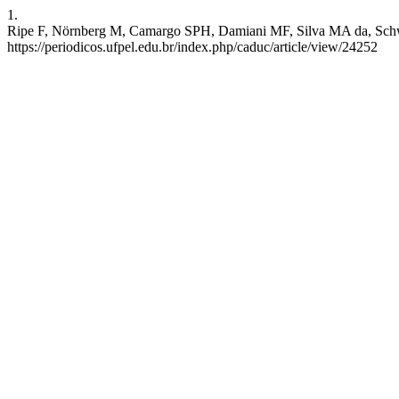
1.
Ripe F, Nörnberg M, Camargo SPH, Damiani MF, Silva MA da, Schwantz
https://periodicos.ufpel.edu.br/index.php/caduc/article/view/24252