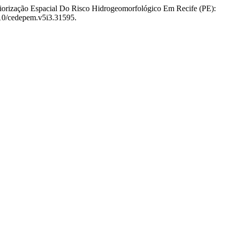
“Priorização Espacial Do Risco Hidrogeomorfológico Em Recife (PE):
5210/cedepem.v5i3.31595.