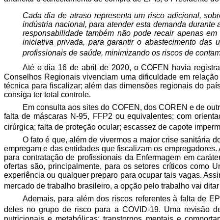
Cada dia de atraso representa um risco adicional, sob
indústria nacional, para atender esta demanda durante
responsabilidade também não pode recair apenas em E
iniciativa privada, para garantir o abastecimento da
profissionais de saúde, minimizando os riscos de conta
Até o dia 16 de abril de 2020, o COFEN havia registra
Conselhos Regionais vivenciam uma dificuldade em relação 
técnica para fiscalizar; além das dimensões regionais do pa
consiga ter total controle.
Em consulta aos sites do COFEN, dos COREN e de outra
falta de máscaras N-95, FFP2 ou equivalentes; com orient
cirúrgica; falta de proteção ocular; escassez de capote imper
O fato é que, além de vivermos a maior crise sanitária
empregam e das entidades que fiscalizam os empregadores. A
para contratação de profissionais da Enfermagem em caráte
ofertas são, principalmente, para os setores críticos como
experiência ou qualquer preparo para ocupar tais vagas. Ass
mercado de trabalho brasileiro, a opção pelo trabalho vai dita
Ademais, para além dos riscos referentes à falta de 
deles no grupo de risco para a COVID-19. Uma revisão de 
nutricionais e metabólicas; transtornos mentais e comport