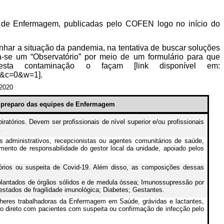
s de Enfermagem, publicadas pelo COFEN logo no início do
har a situação da pandemia, na tentativa de buscar soluções
a-se um “Observatório” por meio de um formulário para que
esta contaminação o façam [link disponível em:
&c=0&w=1].
 2020
 preparo das equipes de Enfermagem
atórios. Devem ser profissionais de nível superior e/ou profissionais
.
administrativos, recepcionistas ou agentes comunitários de saúde,
nto de responsabilidade do gestor local da unidade, apoiado pelos
rios ou suspeita de Covid-19. Além disso, as composições dessas
nsplantados de órgãos sólidos e de medula óssea; Imunossupressão por
tados de fragilidade imunológica; Diabetes; Gestantes.
heres trabalhadoras da Enfermagem em Saúde, grávidas e lactantes,
 direto com pacientes com suspeita ou confirmação de infecção pelo