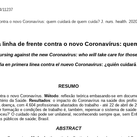
44/11237
contra o novo Coronavírus: quem cuidará de quem cuida?
J. nurs. health
. 202
 linha de frente contra o novo Coronavírus: qu
nursing against the new Coronavirus: who will take care for thos
ña en primera línea contra el nuevo Coronavirus
: ¿quién cuidará
RESUMO
ontra o novo Coronavírus.
Método
: reflexão teórica embasando-se em docum
tério da Saúde.
Resultados
: o impacto do Coronavírus na saúde dos profi
a doença, com 4.604 profissionais afastados do trabalho - até 22 de abril
er formação e condições de trabalho é, também, repensar o sistema de saúd
eceu?’
O cuidado não pode ser unilateral, reconhecendo sempre que, sem En
 públicos de saúde; Brasil.
ABSTRACT