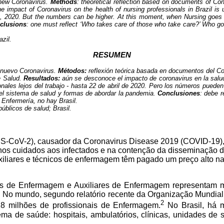
e new Coronavirus.
Methods
: theoretical reflection based on documents of C
he impact of Coronavirus on the health of nursing professionals in Brazil 
22, 2020. But the numbers can be higher. At this moment, when Nursing goes f
clusions
: one must reflect ‘Who takes care of those who take care?’ Who goi
zil.
RESUMEN
l nuevo Coronavirus.
Métodos:
reflexión teórica basada en documentos del Co
e Salud.
Resultados:
aún se desconoce el impacto de coronavirus en la salud
ionales lejos del trabajo - hasta 22 de abril de 2020. Pero los números pued
 el sistema de salud y formas de abordar la pandemia.
Conclusiones
: debe r
 Enfermería, no hay Brasil.
úblicos de salud; Brasil.
CoV-2), causador da Coronavirus Disease 2019 (COVID-19),1 
 nos cuidados aos infectados e na contenção da disseminação d
xiliares e técnicos de enfermagem têm pagado um preço alto na l
os de Enfermagem e Auxiliares de Enfermagem representam ma
e. No mundo, segundo relatório recente da Organização Mundia
2
8 milhões de profissionais de Enfermagem.
No Brasil, há m
ema de saúde: hospitais, ambulatórios, clínicas, unidades de 