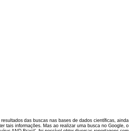
resultados das buscas nas bases de dados científicas, ainda
er tais informações. Mas ao realizar uma busca no Google, o
rus AND Brasil’, foi possível obter diversas reportagens com