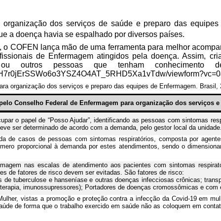
ra organização dos serviços de saúde e preparo das equipe
e a doença havia se espalhado por diversos países.
il, o COFEN lança mão de uma ferramenta para melhor acompan
fissionais de Enfermagem atingidos pela doença. Assim, cri
os ou outros pessoas que tenham conhecimento d
U4H7r0jErSSWo6o3YSZ4O4AT_5RHD5Xa1vTdw/viewform?vc=0
a organização dos serviços e preparo das equipes de Enfermagem. Brasil,
elo Conselho Federal de Enfermagem para organização dos serviços e
par o papel de “Posso Ajudar”, identificando as pessoas com sintomas respir
deve ser determinado de acordo com a demanda, pelo gestor local da unidade
 de casos de pessoas com sintomas respiratórios, composta por agentes 
ero proporcional à demanda por estes atendimentos, sendo o dimensioname
magem nas escalas de atendimento aos pacientes com sintomas respirató
es de fatores de risco devem ser evitadas. São fatores de risco:
res de tuberculose e hanseníase e outras doenças infecciosas crônicas; tra
oterapia, imunossupressores); Portadores de doenças cromossômicas e com es
lher, vistas a promoção e proteção contra a infecção da Covid-19 em mul
úde de forma que o trabalho exercido em saúde não as coloquem em contato