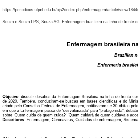
https://periodicos.ufpel.edu.br/ojs2/index.php/enfermagem/article/view/184
Souza e Souza LPS, Souza AG. Enfermagem brasileira na linha de frente 
Enfermagem brasileira na
Brazilian 
Enfermería brasile
Objetivo
: discutir desafios da Enfermagem Brasileira na linha de frente c
de 2020
.
Também, conduziram-se buscas em bases científicas e do Minis
criado pelo Conselho Federal de Enfermagem, notificaram-se 30 óbitos pel
em que a Enfermagem passa de “desvalorizada” para “protagonista”, debat
sobre ‘Quem cuida de quem cuida?’ ‘Quem cuidará de quem cuidava e ado
Descritores
: Enfermagem; Coronavirus; Cuidados de enfermagem; Sistemas