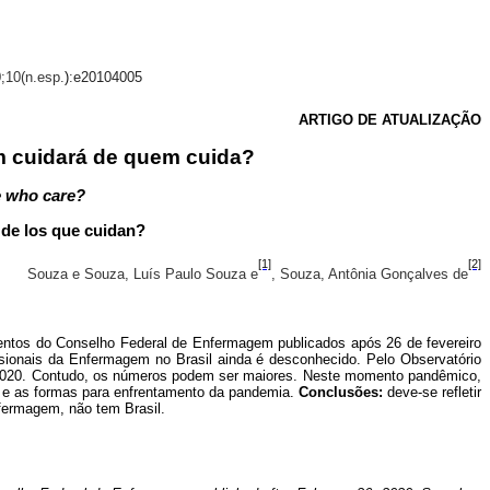
0;10(n.esp.
)
:
e20104005
ARTIGO DE ATUALIZAÇÃO
em cuidará de quem cuida?
e who care?
 de los que cuidan?
[1]
[2]
Souza e Souza, Luís Paulo Souza e
, Souza, Antônia Gonçalves de
entos do Conselho Federal de Enfermagem publicados após 26 de fevereiro
ssionais da Enfermagem no Brasil ainda é desconhecido. Pelo Observatório
 de 2020. Contudo, os números podem ser maiores. Neste momento pandêmico,
e e as formas para enfrentamento da pandemia.
Conclusões:
deve-se
refletir
fermagem, não tem Brasil.