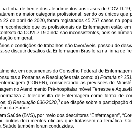
tão na linha de frente dos atendimentos aos casos de COVID-
atarem da maior categoria profissional, sendo os únicos que 
a 22 de abril de 2020, foram registrados 45.757 casos na popu
m reconhecido que os profissionais da Enfermagem estão em 
 contexto da COVID-19 ainda são inconsistentes, pois os núme
ulação em geral.
rios e condições de trabalhos não favoráveis, passou de desva
a-se discutir desafios da Enfermagem Brasileira na linha de fre
cipalmente, em documentos do Conselho Federal de Enfermagem
consultas a Portarias e Resoluções tais como: a)
Portaria nº 25
fermagem (COREN), considerando as previsões do Ministéri
magem no Atendimento Pré-hospitalar móvel Terrestre e Aquaviár
normatiza a teleconsulta de Enfermagem como forma de com
9
os; d)
Resolução 636/2020
,
que dispõe sobre a participação d
tério da Saúde.
 em Saúde (BVS), por meio dos descritores “Enfermagem”, “Coro
 ou outros documentos oficiais que tratassem da temática. 
da Saúde também foram conduzidas.