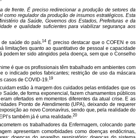
 de frente. É preciso redirecionar a produção de setores da
el como regulador da produção de insumos estratégicos. Esta
istério da Saúde, Governos dos Estados, Prefeituras e da
dade e qualidade suficientes para viabilizar segurança aos
14
s de saúde do país.
É preciso destacar que o COFEN e os
 limitações quanto ao quantitativo de pessoal e capacidade
 já podem ter sido atingidos pela doença, sem que o Conselho
ime é que os profissionais têm trabalhado em ambientes com
o indicado pelos fabricantes; restrição de uso da máscara
19
 aos casos de COVID-19.
e cuidam estão à margem dos cuidados pelas entidades que os
 de Saúde, de forma exponencial, fazem chamamentos públicos
eram ofertados em momentos diferentes da atual crise. E as
 Unidades Pronto de Atendimento (UPA), deixando de requerer
 exposição ao novo Coronavírus, sendo que, pela realidade do
20
e EPI’s também já é uma realidade.
e acometem os trabalhadores da Enfermagem, colocando parte
rmagem apresentam comorbidades como doenças endócrinas,
ares; doenças do aparelho respiratório; doenças do sistema