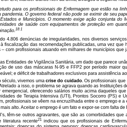
retudo para os profissionais de Enfermagem que estão na linha
 a pandemia. O governo federal não pode se eximir de seu pap
stados e Municípios. O momento exige ação conjunta do Min
s unidades de saúde com equipamentos de proteção em quanti
18:1
minação.
do 4.806 denúncias de irregularidades, nos diversos serviço
à fiscalização das recomendações publicadas, uma vez que há
ís – com profissionais atuando em milhares de municípios que
s Entidades de Vigilância Sanitária, um dado que parece unân
ação de uso das máscaras N-95 e FFP2 por período maior que 
meável; e déficit de trabalhadores exclusivos para assistência
 do século, vivemos uma
crise do cuidado
. Os profissionais qu
trelado a isso, o problema se agrava quando as Instituições
r emergencial, oferecendo salários muito acima daqueles que 
 Unidades de Terapia Intensiva (UTI), Prontos Socorro (PS) e
im, profissionais se vêem na encruzilhada entre o emprego e a
r mais alto. Aceitar o emprego é um fato e expor-se com falta d
EPI’s, têm-se outros agravantes, que são as comorbidades qu
21
literatura recente
indicou que os profissionais de Enfe
amentais; doenças do sistema nervoso; doenças cardiovascul