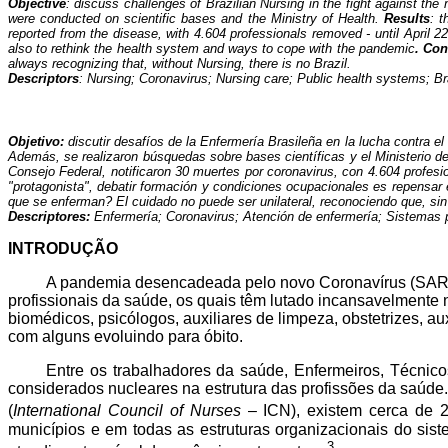
Objective
: discuss challenges of Brazilian Nursing in the fight against th
were conducted on scientific bases and the Ministry of Health.
Results
: t
reported from the disease, with 4.604 professionals removed - until April 
also to rethink the health system and ways to cope with the pandemic
. Con
always recognizing that, without Nursing, there is no Brazil.
Descriptors
: Nursing; Coronavirus; Nursing care; Public health systems; Bra
Objetivo:
discutir desafíos de la Enfermería Brasileña en la lucha contra e
Además, se realizaron búsquedas sobre bases científicas y el Ministerio d
Consejo Federal, notificaron 30 muertes por coronavirus, con 4.604 profes
"protagonista", debatir formación y condiciones ocupacionales es repensar
que se enferman? El cuidado no puede ser unilateral, reconociendo que, sin
Descriptores:
Enfermería; Coronavirus; Atención de enfermería; Sistemas p
INTRODUÇÃO
A pandemia desencadeada pelo novo Coronavírus (SARS-
profissionais da saúde, os quais têm lutado incansavelmente
biomédicos, psicólogos, auxiliares de limpeza, obstetrizes, au
com alguns evoluindo para óbito.
Entre os trabalhadores da saúde, Enfermeiros, Técnic
considerados nucleares na estrutura das profissões da saúd
(
International Council of Nurses
– ICN), existem cerca de 2
municípios e em todas as estruturas organizacionais do sist
3