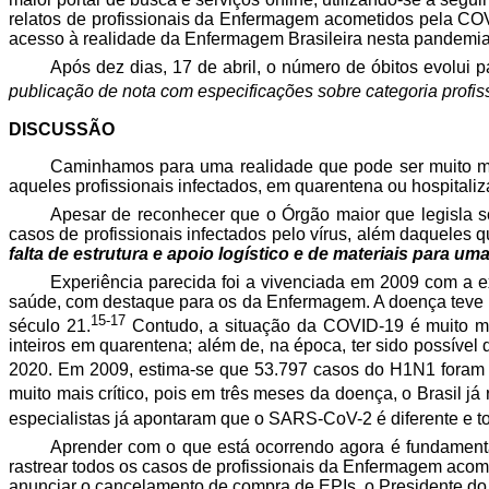
relatos de profissionais da Enfermagem acometidos pela COVI
acesso à realidade da Enfermagem Brasileira nesta pandemia
Após dez dias, 17 de abril, o número de óbitos evolui 
publicação de nota com especificações sobre categoria profissi
DISCUSSÃO
Caminhamos para uma realidade que pode ser muito mai
aqueles profissionais infectados, em quarentena ou hospitaliz
Apesar de reconhecer que o Órgão maior que legisla so
casos de profissionais infectados pelo vírus, além daqueles
falta de estrutura e apoio logístico e de materiais para um
Experiência parecida foi a vivenciada em 2009 com a e
saúde, com destaque para os da Enfermagem. A doença teve in
15-17
século 21.
Contudo, a situação da COVID-19 é muito ma
inteiros em quarentena; além de, na época, ter sido possíve
2020. Em 2009, estima-se que 53.797 casos do H1N1 foram n
muito mais crítico, pois em três meses da doença, o Brasil j
especialistas já apontaram que o SARS-CoV-2 é diferente e t
Aprender com o que está ocorrendo agora é fundamenta
rastrear todos os casos de profissionais da Enfermagem acom
anunciar o cancelamento de compra de EPIs, o Presidente do 