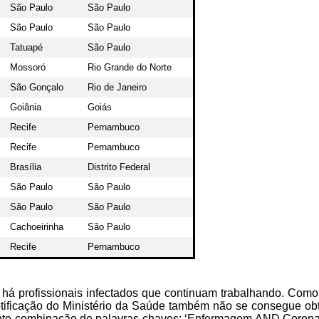
São Paulo
São Paulo
São Paulo
São Paulo
Tatuapé
São Paulo
Mossoró
Rio Grande do Norte
São Gonçalo
Rio de Janeiro
Goiânia
Goiás
Recife
Pernambuco
Recife
Pernambuco
Brasília
Distrito Federal
São Paulo
São Paulo
São Paulo
São Paulo
Cachoeirinha
São Paulo
Recife
Pernambuco
 há profissionais infectados que continuam trabalhando. Como 
tificação do Ministério da Saúde também não se consegue obt
guinte combinação de palavras-chaves: ‘Enfermagem AND Coronaví