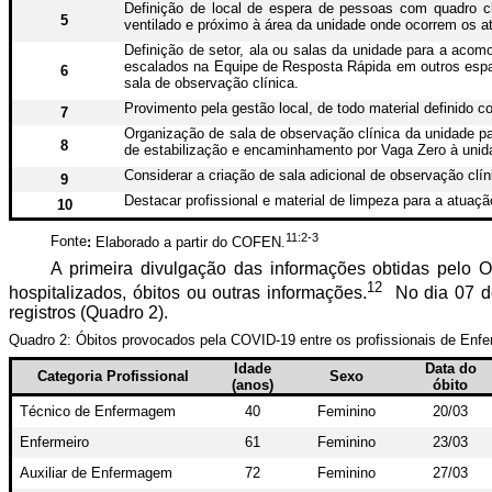
Definição de local de espera de pessoas com quadro clín
5
ventilado e próximo à área da unidade onde ocorrem os a
Definição de setor, ala ou salas da unidade para a aco
escalados na Equipe de Resposta Rápida em outros espa
6
sala de observação clínica.
Provimento pela gestão local, de todo material definido 
7
Organização de sala de observação clínica da unidade p
8
de estabilização e encaminhamento por Vaga Zero à unid
Considerar a criação de sala adicional de observação clí
9
Destacar profissional e material de limpeza para a atuaç
10
11:2-3
Fonte
:
Elaborado a partir do COFEN.
A primeira divulgação das informações obtidas pelo O
12
hospitalizados, óbitos ou outras informações.
No dia 07 d
registros (Quadro 2).
Quadro 2: Óbitos provocados pela COVID-19 entre os profissionais de Enf
Idade
Data do
Categoria Profissional
Sexo
(anos)
óbito
Técnico de Enfermagem
40
Feminino
20/03
Enfermeiro
61
Feminino
23/03
Auxiliar de Enfermagem
72
Feminino
27/03