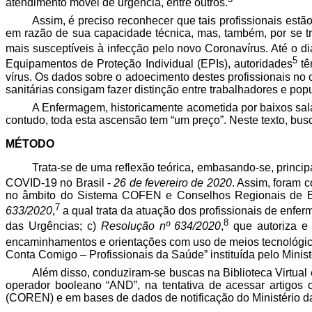
atendimento móvel de urgência, entre outros.
Assim, é preciso reconhecer que tais profissionais es
em razão de sua capacidade técnica, mas, também, por se tr
mais susceptíveis à infecção pelo novo Coronavírus. Até o di
5
Equipamentos de Proteção Individual (EPIs), autoridades
tê
vírus. Os dados sobre o adoecimento destes profissionais no
sanitárias consigam fazer distinção entre trabalhadores e pop
A Enfermagem, historicamente acometida por baixos salá
contudo, toda esta ascensão tem “um preço”. Neste texto, busc
MÉTODO
Trata-se de uma reflexão teórica, embasando-se, prin
COVID-19 no Brasil -
26 de fevereiro de 2020
. Assim, foram 
no âmbito do Sistema COFEN e Conselhos Regionais de En
7
633/2020
,
a qual trata da atuação dos profissionais de enfer
8
das Urgências; c)
Resolução nº 634/2020
,
que autoriza e 
encaminhamentos e orientações com uso de meios tecnológic
Conta Comigo – Profissionais da Saúde” instituída pelo Minis
Além disso, conduziram-se buscas na Biblioteca Virtual
operador booleano “AND”, na tentativa de acessar artigos
(COREN) e em bases de dados de notificação do Ministério 