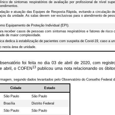
ico de sintomas respiratórios de avaliação por profissional de nível super
tendimentos.
modação e atuação das Equipes de Resposta Rápida, evitando a circulação de
ços da unidade. As salas devem ser exclusivas para o atendimento de pesso
como Equipamento de Proteção Individual (EPI).
ara receber casos de pessoas com sintomas respiratórios e fatores de risc
ade de maior complexidade.
nica dedica à estabilização de pacientes com suspeita de Covid-19, caso a u
ão nesta área de unidade.
bservatório foi feita no dia 03 de abril de 2020, com regist
13
e abril, o COFEN
publicou uma nota relacionando os óbitos
ermagem, segundo dados levantados pelo Observatório do Conselho Federal d
Cidade
Estado
São Paulo
São Paulo
Brasília
Distrito Federal
São Paulo
São Paulo