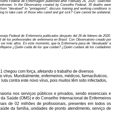
onselho Federal de Enfermagem published after February 26, 2020. Searches
is unknown. In the Observatory created by Conselho Federal, 30 deaths were
rom "devalued" to "protagonist", discuss training and working conditions is
ng to take care of those who cared and got sick? Care cannot be unilateral,
nsejo Federal de Enfermería publicados después del 26 de febrero de 2020.
 de los profesionales de enfermería en Brasil. Con Observatorio creado por
en ser más altos. En este momento, que la Enfermería pasa de “devaluada” a
eflejarse ¿Quién cuida de los que cuidan? ¿Quién cuidará de los cuidadores
chegou com força, afetando o trabalho de diversos
o vírus. Mundialmente, enfermeiros, médicos, farmacêuticos,
uta contra este novo vírus, pois muitos têm sido infectados,
ioria nos serviços públicos e privados, sendo essenciais e
l da Saúde (OMS) e do Conselho Internacional de Enfermeiros
ais de 02 milhões de profissionais, presentes em todos os
saúde da família, unidades de pronto atendimento, serviço de