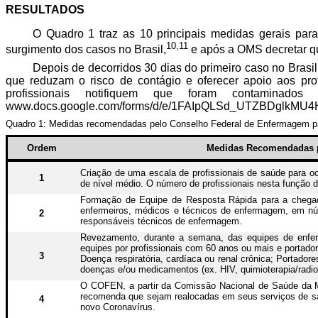
RESULTADOS
O Quadro 1 traz as 10 principais medidas gerais pa
10,11
surgimento dos casos no Brasil,
e após a OMS decretar qu
Depois de decorridos 30 dias do primeiro caso no Bras
que reduzam o risco de contágio e oferecer apoio aos pro
profissionais notifiquem que foram contaminad
www.docs.google.com/forms/d/e/1FAIpQLSd_UTZBDglkM
Quadro
1:
Medidas recomendadas pelo Conselho Federal de Enfermagem par
Or
dem
Medidas Recomendadas p
Criação de uma escala de profissionais de saúde para ocu
1
de nível médio. O número de profissionais nesta função 
Formação de Equipe de Resposta Rápida para a chegada
enfermeiros, médicos e técnicos de enfermagem, em núm
2
responsáveis técnicos de enfermagem.
Revezamento, durante a semana, das equipes de enfer
equipes por profissionais com 60 anos ou mais e portador
3
Doença respiratória, cardíaca ou renal crônica; Portado
doenças e/ou medicamentos (ex. HIV, quimioterapia/radi
O COFEN, a partir da Comissão Nacional de Saúde da Mu
recomenda que sejam realocadas em seus serviços de sa
4
novo Coronavírus.