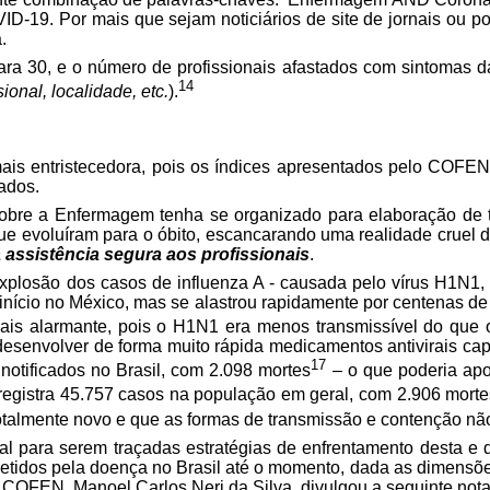
D-19. Por mais que sejam noticiários de site de jornais ou p
.
para 30, e o número de profissionais afastados com sintomas 
14
onal, localidade, etc.
).
s entristecedora, pois os índices apresentados pelo COFEN 
ados.
bre a Enfermagem tenha se organizado para elaboração de tai
 que evoluíram para o óbito, escancarando uma realidade cruel
a assistência segura aos profissionais
.
xplosão dos casos de influenza A - causada pelo vírus H1N1, q
ício no México, mas se alastrou rapidamente por centenas de p
is alarmante, pois o H1N1 era menos transmissível do que o
l desenvolver de forma muito rápida medicamentos antivirais ca
17
otificados no Brasil, com 2.098 mortes
– o que poderia apo
á registra 45.757 casos na população em geral, com 2.906 morte
otalmente novo e que as formas de transmissão e contenção não
l para serem traçadas estratégias de enfrentamento desta e d
etidos pela doença no Brasil até o momento, dada as dimensões 
COFEN, Manoel Carlos Neri da Silva, divulgou a seguinte nota