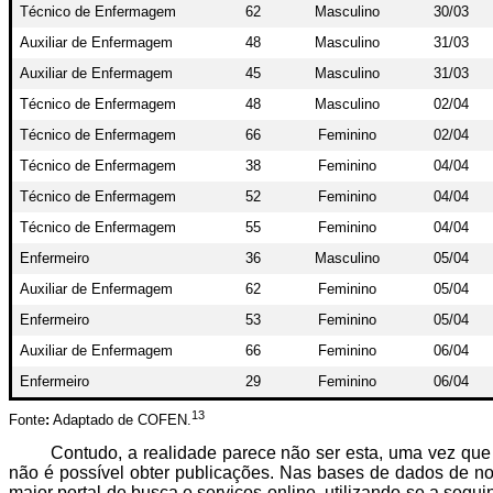
Técnico de Enfermagem
62
Masculino
30/03
Auxiliar de Enfermagem
48
Masculino
31/03
Auxiliar de Enfermagem
45
Masculino
31/03
Técnico de Enfermagem
48
Masculino
02/04
Técnico de Enfermagem
66
Feminino
02/04
Técnico de Enfermagem
38
Feminino
04/04
Técnico de Enfermagem
52
Feminino
04/04
Técnico de Enfermagem
55
Feminino
04/04
Enfermeiro
36
Masculino
05/04
Auxiliar de Enfermagem
62
Feminino
05/04
Enfermeiro
53
Feminino
05/04
Auxiliar de Enfermagem
66
Feminino
06/04
Enfermeiro
29
Feminino
06/04
13
Fonte
:
Adaptado de COFEN.
Contudo, a realidade parece não ser esta, uma vez que
não é possível obter publicações. Nas bases de dados de no
maior portal de busca e serviços online, utilizando-se a se