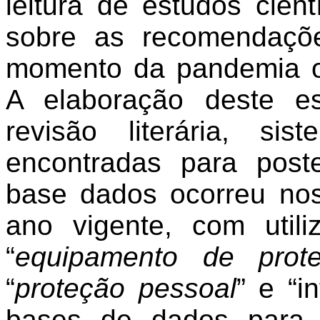
leitura de estudos cien
sobre as recomendaçõ
momento da pandemia o
A elaboração deste e
revisão literária, si
encontradas para poste
base dados ocorreu no
ano vigente, com util
“
equipamento de prote
“
proteção pessoal
” e “i
bases de dados para c