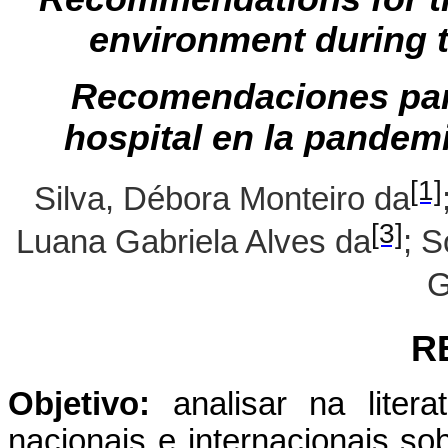
environment during 
Recomendaciones para
hospital en la pandem
[1]
Silva, Débora Monteiro da
[3]
Luana Gabriela Alves da
; S
G
R
Objetivo:
analisar na litera
nacionais e internacionais s