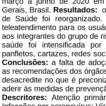
março a junho de 2020 em 
Gerais, Brasil.
Resultados:
o 
de Saúde foi reorganizado.
teleatendimento para os usuário
aos integrantes do grupo de 
saúde foi intensificada po
panfletos, cartazes, redes soci
Conclusões:
a falta de ado
as recomendações dos órgãos
desacredite no que é preconiz
aderir às medidas de prevenç
Descritores:
Atenção primá