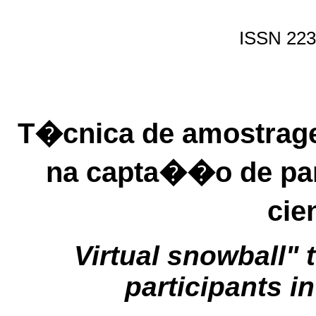
ISSN 22
T�cnica de amostrage
na capta��o de par
cie
Virtual snowball" 
participants in