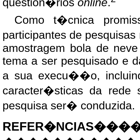
question�rios
online
.
Como t�cnica promis
participantes de pesquisas
amostragem bola de neve 
tema a ser pesquisado e 
a sua execu��o, inclui
caracter�sticas da rede 
pesquisa ser� conduzida.
REFER�NCIAS�