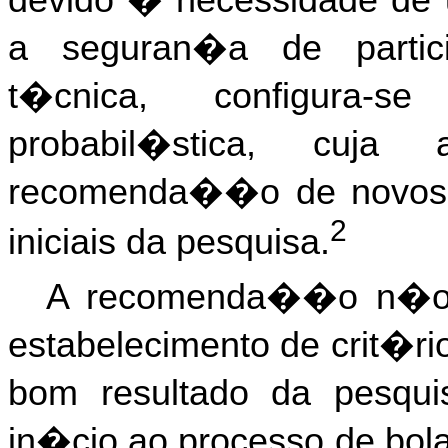
devido � necessidade de 
a seguran�a de partici
t�cnica, configura
probabil�stica, cuj
recomenda��o de novos in
2
iniciais da pesquisa.
A recomenda��o n�o 
estabelecimento de crit�ri
bom resultado da pesqui
in�cio ao processo de bola