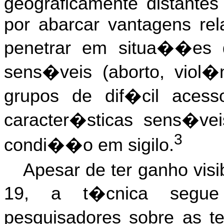
geograficamente distante
por abarcar vantagens re
penetrar em situa��es 
sens�veis (aborto, viol�
grupos de dif�cil acess
caracter�sticas sens�ve
3
condi��o em sigilo.
Apesar de ter ganho vis
19, a t�cnica segue
pesquisadores sobre as t