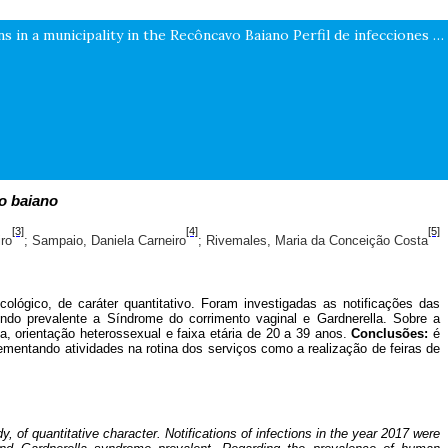
Perfil das infecções sexualmente transmissíveis em um município do Recôncavo Baiano / Profile of sexually transmitted infections in a municipality in the Recôncavo Baiano Perfil de infecciones de transmisión sexual