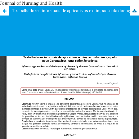
Journal of Nursing and Health
Trabalhadores informais de aplicativos e o impacto da doença pelo novo coronavírus: uma reflexão teórica / Informal app workers and the impact of disease by the new coronavirus: a theoretical reflection