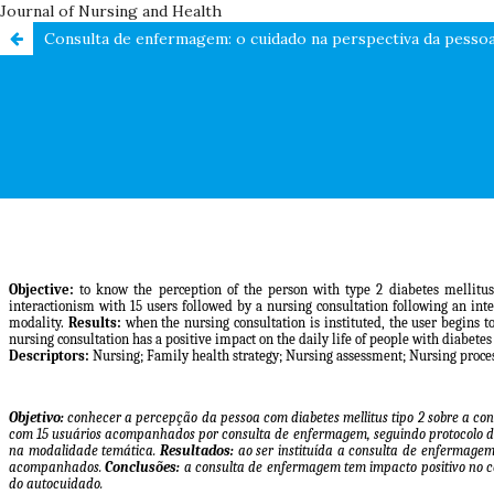
Journal of Nursing and Health
Consulta de enfermagem: o cuidado na perspectiva da pessoa 