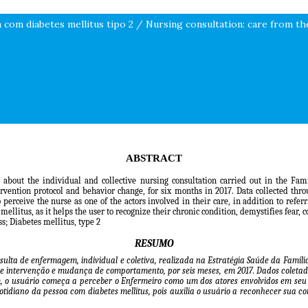
com diabetes mellitus tipo 2 / Nursing consultation: care from the