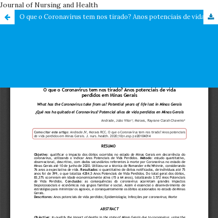
Journal of Nursing and Health
O que o Coronavírus tem nos tirado? Anos potenciais de vida perdidos em Minas Gerais / What has the Coronavirus take from us? Potential years of life lost in Minas Gerais