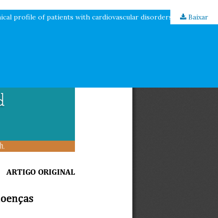
Baixar
Perfil sociodemográfico e clínico de pacientes com doenças cardiovasculares em um hospital geral / Sociodemographic and clinical profile of patients with cardiovascular disorders in a general hospital