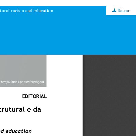
tural racism and education
Baixar