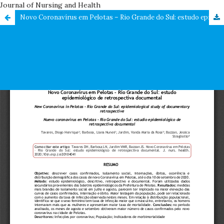
Journal of Nursing and Health
Novo Coronavírus em Pelotas – Rio Grande do Sul: estudo epidemiológico de retrospectiva documental / New Coronavirus in Pelotas - Rio Grande do Sul: epidemiological study of documentary retrospective