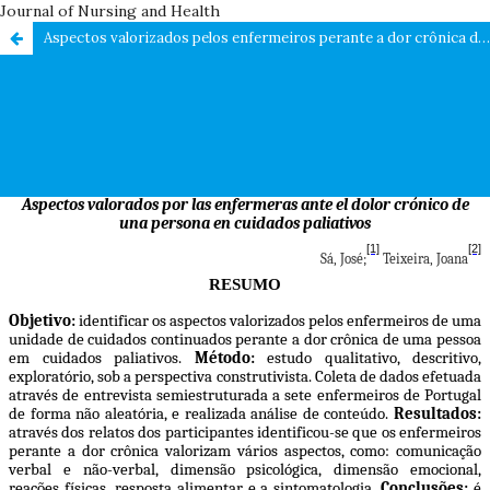
Journal of Nursing and Health
Aspectos valorizados pelos enfermeiros perante a dor crônica de uma pessoa em cuidados paliativos /Aspects valued by nurses in the face of chronic pain of a person in palliative care