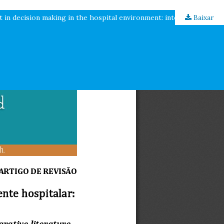
Baixar
Envolvimento do enfermeiro na tomada de decisão no ambiente hospitalar: revisão integrativa da literatura / Nurse involvement in decision making in the hospital environment: integrative literature review