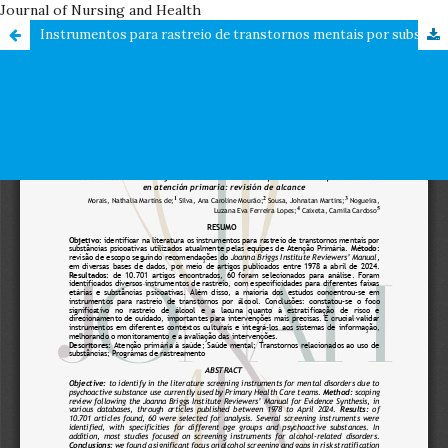
Journal of Nursing and Health
Instrumentos para rastreio de transtornos mentais por substâncias psicoativas na atenção primária: revisão de escopo