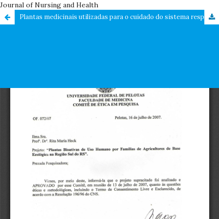
Journal of Nursing and Health
Plantas medicinais utilizadas para o cuidado do sistema respiratório com potencial antimicrobiano: contribuições à enfermagem