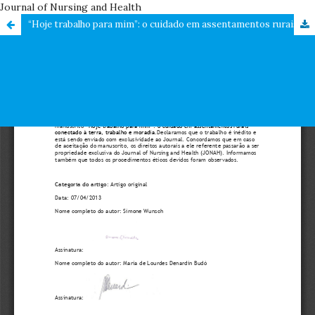
Journal of Nursing and Health
“Hoje trabalho para mim”: o cuidado em assentamentos rurais conectado à terra, trabalho e moradia