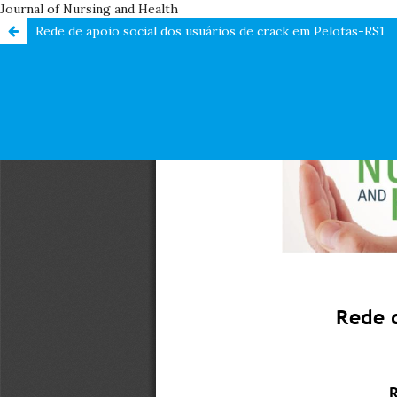
Journal of Nursing and Health
Rede de apoio social dos usuários de crack em Pelotas-RS1