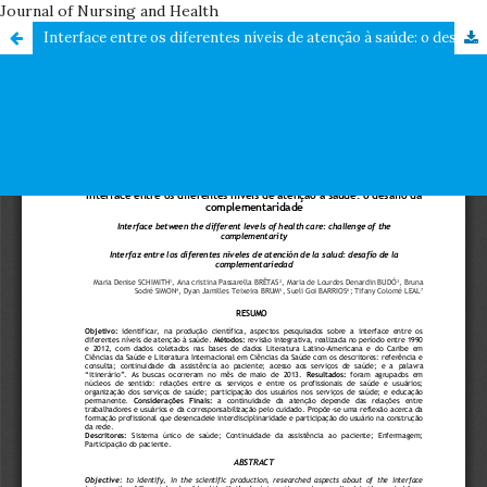
Journal of Nursing and Health
Interface entre os diferentes níveis de atenção à saúde: o desafio da complementaridade