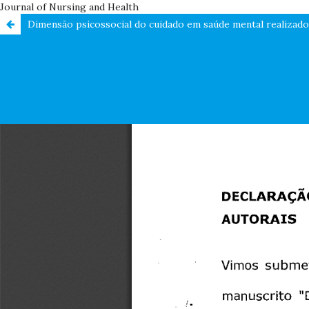
Journal of Nursing and Health
Dimensão psicossocial do cuidado em saúde mental realizado 