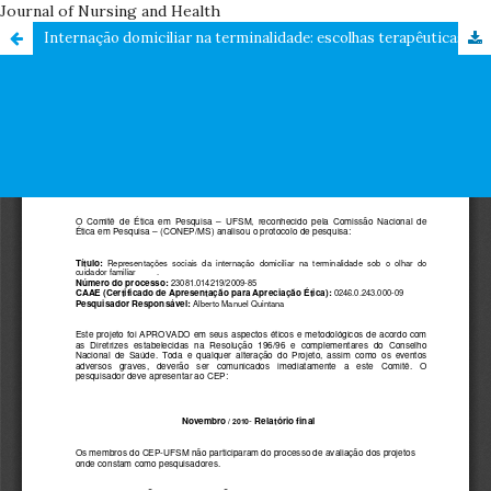
Journal of Nursing and Health
Internação domiciliar na terminalidade: escolhas terapêuticas e medidas de conforto no olhar do cuidador