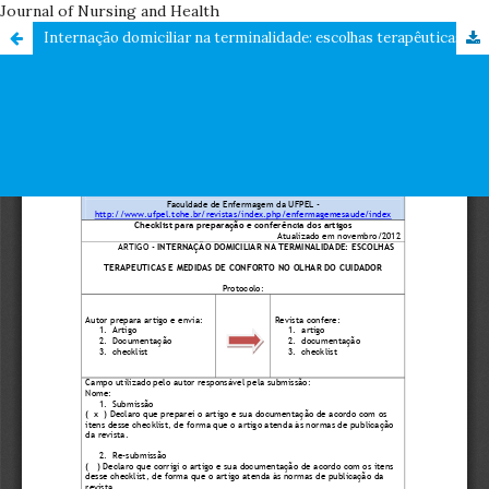
Journal of Nursing and Health
Internação domiciliar na terminalidade: escolhas terapêuticas e medidas de conforto no olhar do cuidador