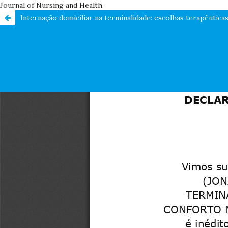
Journal of Nursing and Health
Internação domiciliar na terminalidade: escolhas terapêutica