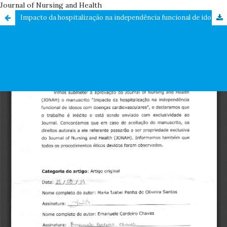
Journal of Nursing and Health
Impacto da hospitalização na independência funcional de idosos com doenças cardiovasculares